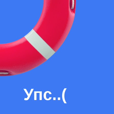
Упс..(