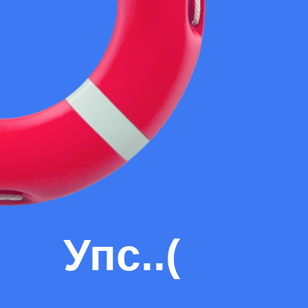
Упс..(