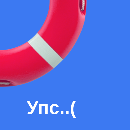
Упс..(