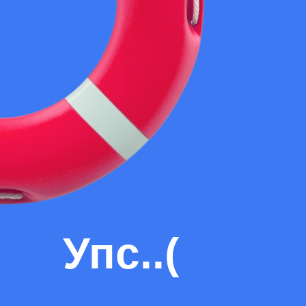
Упс..(