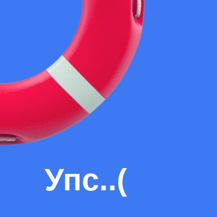
Упс..(